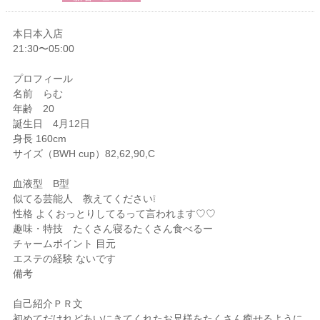
本日本入店
21:30〜05:00
プロフィール
名前 らむ
年齢 20
誕生日 4月12日
身長 160cm
サイズ（BWH cup）82,62,90,C
血液型 B型
似てる芸能人 教えてください❕
性格 よくおっとりしてるって言われます♡♡
趣味・特技 たくさん寝るたくさん食べるー
チャームポイント 目元
エステの経験 ないです
備考
自己紹介ＰＲ文
初めてだけれどあいにきてくれたお兄様をたくさん癒せるように