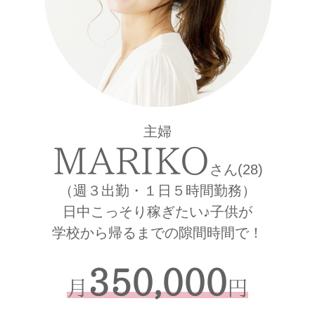
主婦
MARIKO
さん(28)
（週３出勤・１日５時間勤務）
日中こっそり稼ぎたい♪子供が
学校から帰るまでの隙間時間で！
350,000
月
円