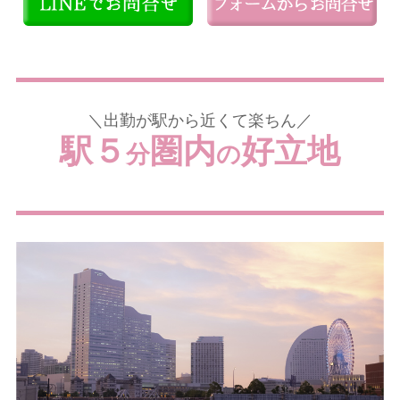
＼出勤が駅から近くて楽ちん／
駅５
圏内
好立地
分
の