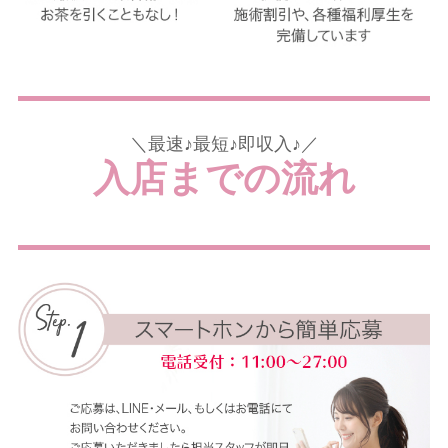
＼最速♪最短♪即収入♪／
入店までの流れ