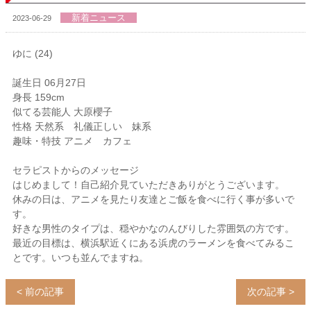
新着ニュース
2023-06-29
ゆに (24)
誕生日 06月27日
身長 159cm
似てる芸能人 大原櫻子
性格 天然系 礼儀正しい 妹系
趣味・特技 アニメ カフェ
セラピストからのメッセージ
はじめまして！自己紹介見ていただきありがとうございます。
休みの日は、アニメを見たり友達とご飯を食べに行く事が多いで
す。
好きな男性のタイプは、穏やかなのんびりした雰囲気の方です。
最近の目標は、横浜駅近くにある浜虎のラーメンを食べてみるこ
とです。いつも並んでますね。
< 前の記事
次の記事 >