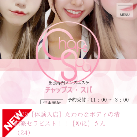
6/29【体験入店】たわわなボディの清
純派セラピスト！！【ゆに】さん
（24）