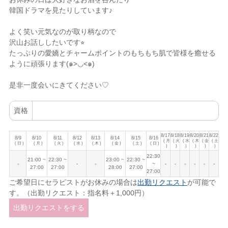
韓国ドラマを見たりしています♪
よく笑い元気なのが取り柄なので
沢山お話ししたいです⭐︎
たっぷりの愛嬌とチャームポイントのもちもち肌で皆様を癒せる
ように頑張ります(๑>◡<๑)
是非一度会いにきてください♡
資格
8/17
8/18
8/19
8/20
8/21
8/22
8/9
8/10
8/11
8/12
8/13
8/14
8/15
8/16
( 月
( 火
( 水
( 木
( 金
( 土
( 日 )
( 月 )
( 火 )
( 水 )
( 木 )
( 金 )
( 土 )
( 日 )
)
)
)
)
)
)
22:30
21:00 ~
22:30 ~
23:00 ~
22:30 ~
-
-
-
~
-
-
-
-
-
-
27:00
27:00
28:00
27:00
27:00
ご希望日にセラピストがお休みの場合は
出勤リクエスト
が可能で
す。（出勤リクエスト：指名料＋1,000円）
出勤リクエストをする