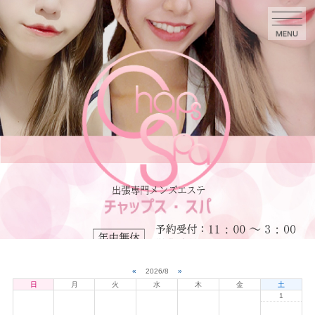
«
2026/8
»
日
月
火
水
木
金
土
1