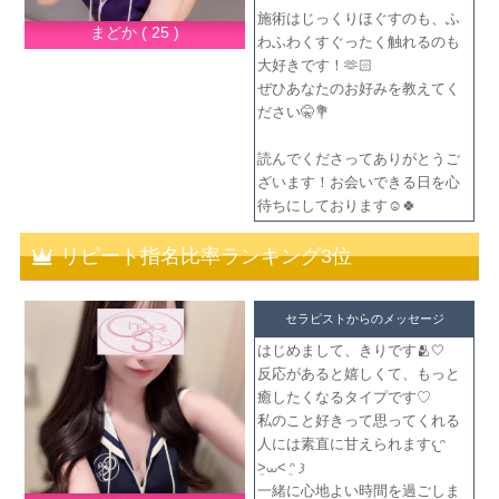
施術はじっくりほぐすのも、ふ
まどか ( 25 )
わふわくすぐったく触れるのも
大好きです！🫶🏻
ぜひあなたのお好みを教えてく
ださい🤫💐
読んでくださってありがとうご
ざいます！お会いできる日を心
待ちにしております☺️🍀
リピート指名比率ランキング3位
セラピストからのメッセージ
はじめまして、きりです🫂🤍
反応があると嬉しくて、もっと
癒したくなるタイプです♡
私のこと好きって思ってくれる
人には素直に甘えられます𐔌ᵔ
ܸ>⩊<︎︎ ܸᵔ 𐦯
一緒に心地よい時間を過ごしま