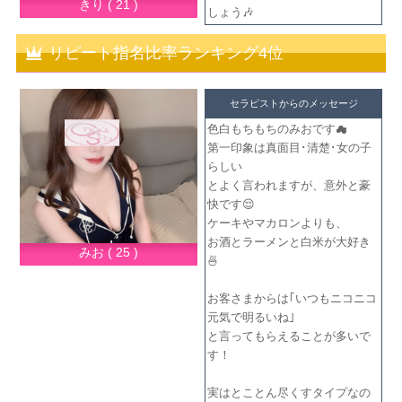
きり ( 21 )
しょう🎶
リピート指名比率ランキング4位
セラピストからのメッセージ
色白もちもちのみおです☁
第一印象は真面目･清楚･女の子
らしい
とよく言われますが、意外と豪
快です😌
ケーキやマカロンよりも、
お酒とラーメンと白米が大好き
みお ( 25 )
🍜
お客さまからは｢いつもニコニコ
元気で明るいね｣
と言ってもらえることが多いで
す！
実はとことん尽くすタイプなの