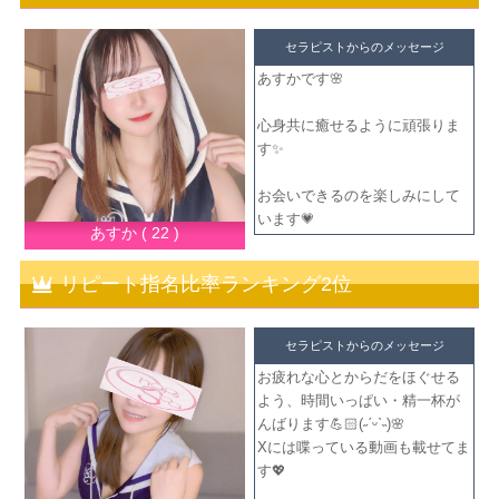
セラピストからのメッセージ
あすかです🌸
心身共に癒せるように頑張りま
す✨️
お会いできるのを楽しみにして
います︎💗
あすか ( 22 )
リピート指名比率ランキング2位
セラピストからのメッセージ
お疲れな心とからだをほぐせる
よう、時間いっぱい・精一杯が
んばります💪🏻(˶ˊᵕˋ˵)🌸
Xには喋っている動画も載せてま
す💖