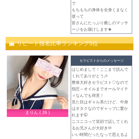
で
もちもちの身体を全身くまなく
使って
皆さんにたっぷり癒しのマッサ
ージをお届けします🍀
リピート指名比率ランキング5位
セラピストからのメッセージ
はじめまして！ここまで読んで
くれてありがとう🎶
整体大好きセラピスト♡なので
指圧～オイルまでオールマイテ
ィなんでも得意！
見た目はギャル系だけど、中身
はオタクなのでギャップに驚か
まりん ( 26 )
れます🤭
ニコニコって笑顔で話してくれ
るお兄さんが大好き🫶
いい時間だったなって思えるよ