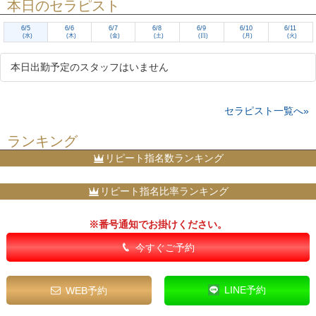
本日のセラピスト
6/5
6/6
6/7
6/8
6/9
6/10
6/11
(水)
(木)
(金)
(土)
(日)
(月)
(火)
本日出勤予定のスタッフはいません
セラピスト一覧へ»
ランキング
リピート指名数ランキング
リピート指名比率ランキング
※番号通知でお掛けください。
今すぐご予約
LINE予約
WEB予約