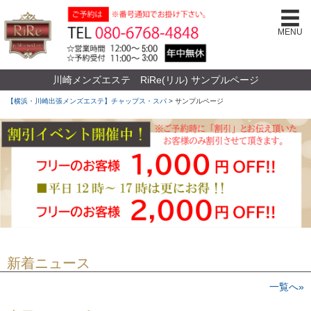
MENU
川崎メンズエステ RiRe(リル) サンプルページ
【横浜・川崎出張メンズエステ】チャップス・スパ
>
サンプルページ
新着ニュース
一覧へ»