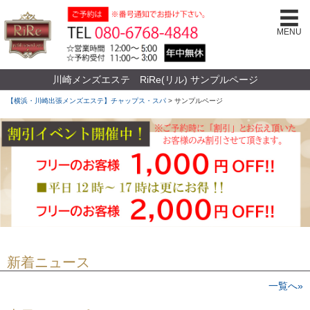
MENU
川崎メンズエステ RiRe(リル) サンプルページ
【横浜・川崎出張メンズエステ】チャップス・スパ
>
サンプルページ
新着ニュース
一覧へ»