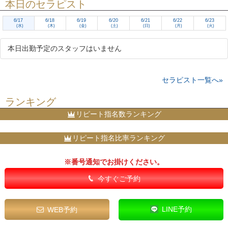
本日のセラピスト
6/17
6/18
6/19
6/20
6/21
6/22
6/23
(水)
(木)
(金)
(土)
(日)
(月)
(火)
本日出勤予定のスタッフはいません
セラピスト一覧へ»
ランキング
リピート指名数ランキング
リピート指名比率ランキング
※番号通知でお掛けください。
今すぐご予約
LINE予約
WEB予約