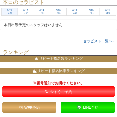
本日のセラピスト
6/15
6/16
6/17
6/18
6/19
6/20
6/21
(月)
(火)
(水)
(木)
(金)
(土)
(日)
本日出勤予定のスタッフはいません
セラピスト一覧へ»
ランキング
リピート指名数ランキング
リピート指名比率ランキング
※番号通知でお掛けください。
今すぐご予約
LINE予約
WEB予約