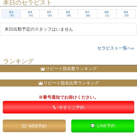
本日のセラピスト
6/3
6/4
6/5
6/6
6/7
6/8
6/9
(月)
(火)
(水)
(木)
(金)
(土)
(日)
本日出勤予定のスタッフはいません
セラピスト一覧へ»
ランキング
リピート指名数ランキング
リピート指名比率ランキング
※番号通知でお掛けください。
今すぐご予約
LINE予約
WEB予約