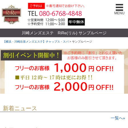
MENU
川崎メンズエステ RiRe(リル) サンプルページ
【横浜・川崎出張メンズエステ】チャップス・スパ
>
サンプルページ
新着ニュース
一覧へ»