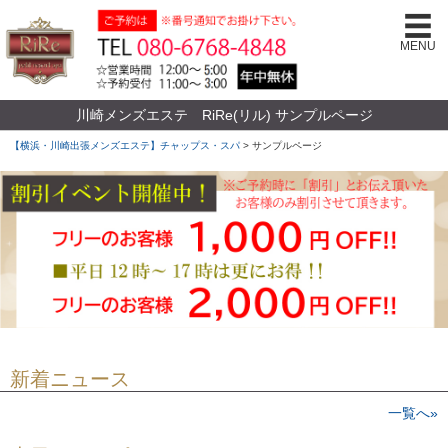
MENU
川崎メンズエステ RiRe(リル) サンプルページ
【横浜・川崎出張メンズエステ】チャップス・スパ
>
サンプルページ
新着ニュース
一覧へ»