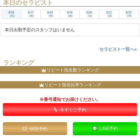
本日のセラピスト
6/16
6/17
6/18
6/19
6/20
6/21
6/22
(火)
(水)
(木)
(金)
(土)
(日)
(月)
本日出勤予定のスタッフはいません
セラピスト一覧へ»
ランキング
リピート指名数ランキング
リピート指名比率ランキング
※番号通知でお掛けください。
今すぐご予約
LINE予約
WEB予約