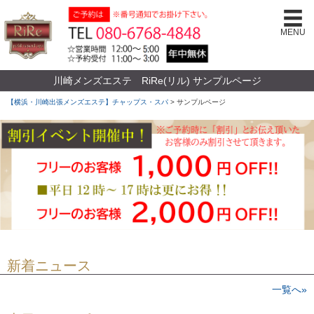
MENU
川崎メンズエステ RiRe(リル) サンプルページ
【横浜・川崎出張メンズエステ】チャップス・スパ
>
サンプルページ
新着ニュース
一覧へ»