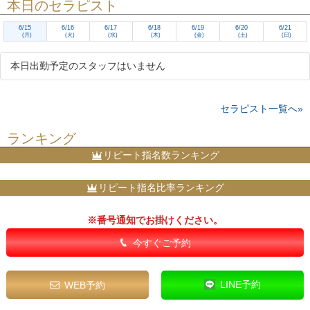
本日のセラピスト
6/15
6/16
6/17
6/18
6/19
6/20
6/21
(月)
(火)
(水)
(木)
(金)
(土)
(日)
本日出勤予定のスタッフはいません
セラピスト一覧へ»
ランキング
リピート指名数ランキング
リピート指名比率ランキング
※番号通知でお掛けください。
今すぐご予約
LINE予約
WEB予約