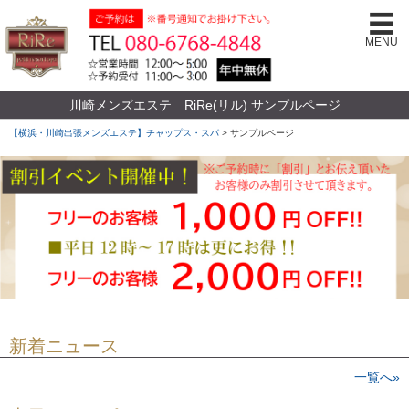
MENU
川崎メンズエステ RiRe(リル) サンプルページ
【横浜・川崎出張メンズエステ】チャップス・スパ
>
サンプルページ
新着ニュース
一覧へ»