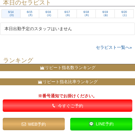
本日のセラピスト
6/14
6/15
6/16
6/17
6/18
6/19
6/20
(日)
(月)
(火)
(水)
(木)
(金)
(土)
本日出勤予定のスタッフはいません
セラピスト一覧へ»
ランキング
リピート指名数ランキング
リピート指名比率ランキング
※番号通知でお掛けください。
今すぐご予約
LINE予約
WEB予約